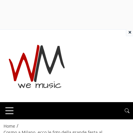
×
/
Home
Cosmo a Milano, ecco le foto della grande festa al